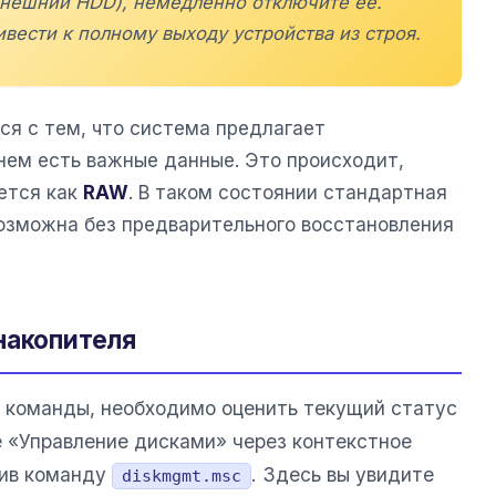
 внешний HDD), немедленно отключите её.
вести к полному выходу устройства из строя.
ся с тем, что система предлагает
нем есть важные данные. Это происходит,
ется как
RAW
. В таком состоянии стандартная
озможна без предварительного восстановления
накопителя
 команды, необходимо оценить текущий статус
е «Управление дисками» через контекстное
нив команду
. Здесь вы увидите
diskmgmt.msc