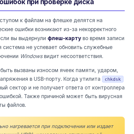
ошибок при проверке диска
ступом к файлам на флешке делятся на
еские ошибки возникают из-за некорректного
если вы выдернули
флеш-карту
во время записи
я система не успевает обновить служебные
лючении
Windows
видит несоответствия.
быть вызваны износом ячеек памяти, ударом,
напряжения в USB-порту. Когда утилита
chkdsk
ый сектор и не получает ответа от контроллера
 ошибкой. Также причиной может быть вирусная
ты файлов.
ьно нагревается при подключении или издает