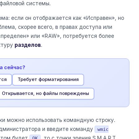
 файловой системы.
ма: если он отображается как «Исправен», но
лема, скорее всего, в правах доступа или
аспределен» или «RAW», потребуется более
ктуру
разделов
.
а сейчас?
тся
Требует форматирования
Открывается, но файлы повреждены
ки можно использовать командную строку.
администратора и введите команду
wmic
ветом будет
, то с точки зрения S.M.A.R.T.
OK