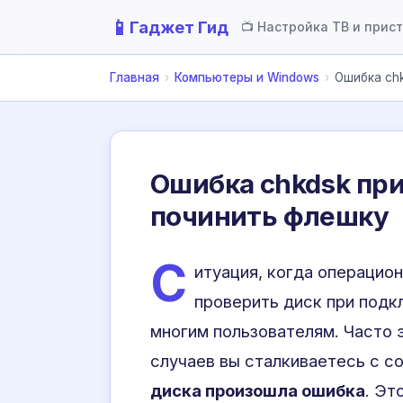
📱
Гаджет Гид
📺 Настройка ТВ и прис
Главная
›
Компьютеры и Windows
›
Ошибка chk
Ошибка chkdsk при
починить флешку
С
итуация, когда операцио
проверить диск при подк
многим пользователям. Часто 
случаев вы сталкиваетесь с с
диска произошла ошибка
. Эт