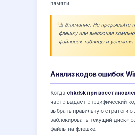
памяти.
⚠️ Внимание: Не прерывайте 
флешку или выключая компьют
файловой таблицы и усложнит
Анализ кодов ошибок W
Когда
chkdsk при восстановле
часто выдает специфический ко
выбрать правильную стратегию 
заблокировать текущий диск» оз
файлы на флешке.