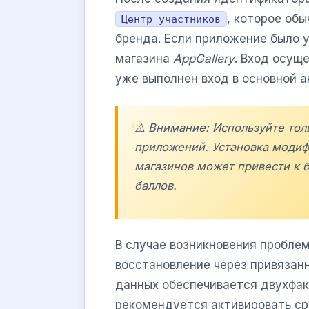
, которое об
Центр участников
бренда. Если приложение было у
магазина
AppGallery
. Вход осущ
уже выполнен вход в основной 
⚠️ Внимание: Используйте тол
приложений. Установка модиф
магазинов может привести к 
баллов.
В случае возникновения пробле
восстановление через привязан
данных обеспечивается двухфак
рекомендуется активировать ср