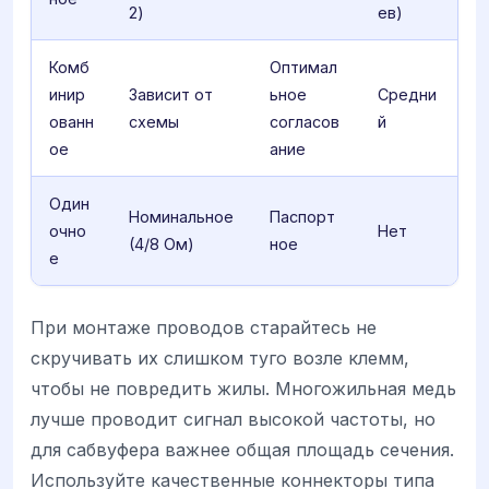
2)
ев)
Комб
Оптимал
инир
Зависит от
ьное
Средни
ованн
схемы
согласов
й
ое
ание
Один
Номинальное
Паспорт
очно
Нет
(4/8 Ом)
ное
е
При монтаже проводов старайтесь не
скручивать их слишком туго возле клемм,
чтобы не повредить жилы. Многожильная медь
лучше проводит сигнал высокой частоты, но
для сабвуфера важнее общая площадь сечения.
Используйте качественные коннекторы типа