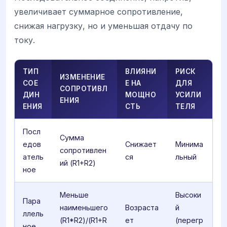
увеличивает суммарное сопротивление,
снижая нагрузку, но и уменьшая отдачу по
току.
ТИП
ВЛИЯНИ
РИСК
ИЗМЕНЕНИЕ
СОЕ
Е НА
ДЛЯ
СОПРОТИВЛ
ДИН
МОЩНО
УСИЛИ
ЕНИЯ
ЕНИЯ
СТЬ
ТЕЛЯ
Посл
Сумма
едов
Снижает
Минима
сопротивлен
атель
ся
льный
ий (R1+R2)
ное
Меньше
Высоки
Пара
наименьшего
Возраста
й
ллель
(R1*R2)/(R1+R
ет
(перегр
ное