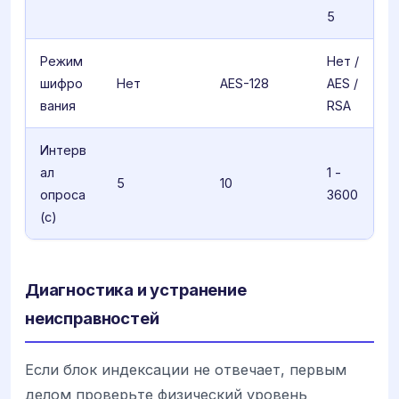
5
Режим
Нет /
шифро
Нет
AES-128
AES /
вания
RSA
Интерв
ал
1 -
5
10
опроса
3600
(с)
Диагностика и устранение
неисправностей
Если блок индексации не отвечает, первым
делом проверьте физический уровень