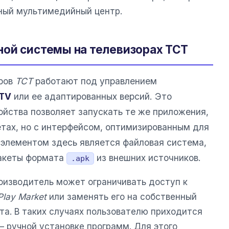
ный мультимедийный центр.
ой системы на телевизорах ТСТ
ров
ТСТ
работают под управлением
 TV
или ее адаптированных версий. Это
ойства позволяет запускать те же приложения,
етах, но с интерфейсом, оптимизированным для
 элементом здесь является файловая система,
акеты формата
из внешних источников.
.apk
роизводитель может ограничивать доступ к
Play Market
или заменять его на собственный
та. В таких случаях пользователю приходится
 — ручной установке программ. Для этого