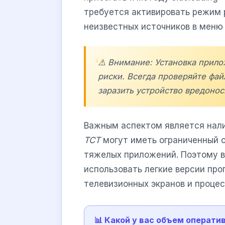
требуется активировать режим 
неизвестных источников в меню
⚠️ Внимание: Установка прил
риски. Всегда проверяйте фай
заразить устройство вредоно
Важным аспектом является нал
ТСТ
могут иметь ограниченный о
тяжелых приложений. Поэтому 
использовать легкие версии пр
телевизионных экранов и проце
📊 Какой у вас объем операти