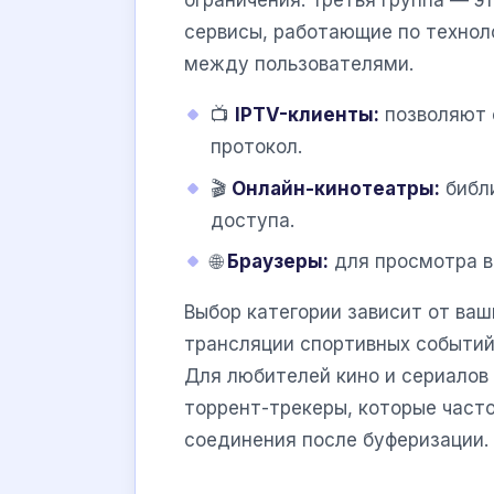
ограничения. Третья группа — э
сервисы, работающие по технол
между пользователями.
📺
IPTV-клиенты:
позволяют 
протокол.
🎬
Онлайн-кинотеатры:
библи
доступа.
🌐
Браузеры:
для просмотра в
Выбор категории зависит от ва
трансляции спортивных событий 
Для любителей кино и сериалов
торрент-трекеры, которые част
соединения после буферизации.