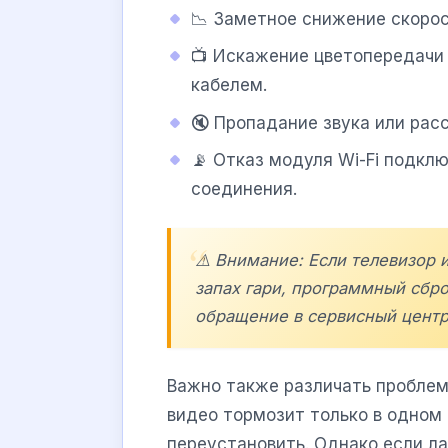
📉 Заметное снижение скорос
📺 Искажение цветопередачи 
кабелем.
🔇 Пропадание звука или рас
📡 Отказ модуля Wi-Fi подкл
соединения.
⚠️ Внимание: Если телевизор 
запах гари, программный сбр
обращение в сервисный центр
Важно также различать проблем
видео тормозит только в одном
переустановить. Однако если л