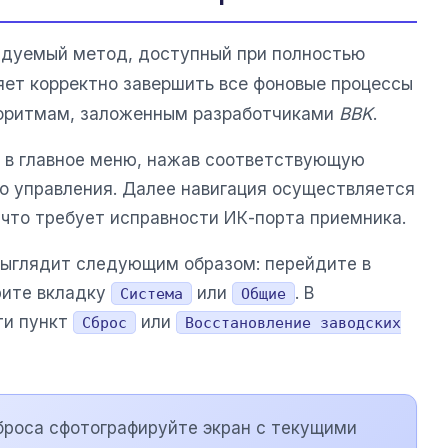
ндуемый метод, доступный при полностью
яет корректно завершить все фоновые процессы
горитмам, заложенным разработчиками
BBK
.
 в главное меню, нажав соответствующую
го управления. Далее навигация осуществляется
 что требует исправности ИК-порта приемника.
выглядит следующим образом: перейдите в
рите вкладку
или
. В
Система
Общие
ти пункт
или
Сброс
Восстановление заводских
броса сфотографируйте экран с текущими