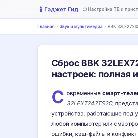
📱
Гаджет Гид
📺 Настройка ТВ и прис
Главная
›
Звук и мультимедиа
›
BBK 32LEX724
Сброс BBK 32LEX7
настроек: полная 
С
овременные
смарт-теле
32LEX7243TS2C
, предст
устройства, работающие под у
любой компьютер или смартфон
ошибки, кэш-файлы и конфликт