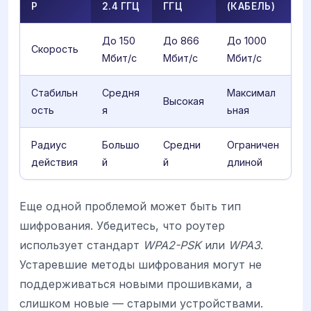
Р
2.4 ГГЦ
ГГЦ
(КАБЕЛЬ)
До 150
До 866
До 1000
Скорость
Мбит/с
Мбит/с
Мбит/с
Стабильн
Средня
Максимал
Высокая
ость
я
ьная
Радиус
Большо
Средни
Ограничен
действия
й
й
длиной
Еще одной проблемой может быть тип
шифрования. Убедитесь, что роутер
использует стандарт
WPA2-PSK
или
WPA3
.
Устаревшие методы шифрования могут не
поддерживаться новыми прошивками, а
слишком новые — старыми устройствами.