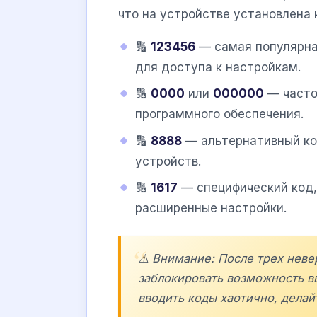
что на устройстве установлена 
🔢
123456
— самая популярна
для доступа к настройкам.
🔢
0000
или
000000
— часто
программного обеспечения.
🔢
8888
— альтернативный ко
устройств.
🔢
1617
— специфический код,
расширенные настройки.
⚠️ Внимание: После трех нев
заблокировать возможность вв
вводить коды хаотично, дела