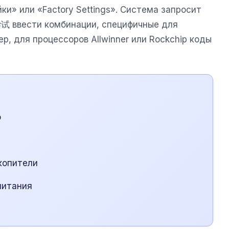
ки» или «Factory Settings». Система запросит
尝试 ввести комбинации, специфичные для
р, для процессоров Allwinner или Rockchip коды
о
копители
питания