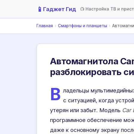
📱
Гаджет Гид
📺 Настройка ТВ и прис
Главная
›
Смартфоны и планшеты
›
Автомагни
Автомагнитола Car 
разблокировать с
В
ладельцы мультимедийных
с ситуацией, когда устро
утерян или забыт. Модель
Car 
программное обеспечение мож
даже к основному экрану после