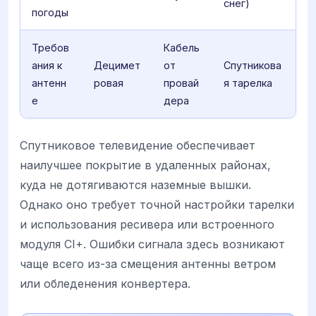
снег)
погоды
Требов
Кабель
ания к
Децимет
от
Спутникова
антенн
ровая
провай
я тарелка
е
дера
Спутниковое телевидение обеспечивает
наилучшее покрытие в удаленных районах,
куда не дотягиваются наземные вышки.
Однако оно требует точной настройки тарелки
и использования ресивера или встроенного
модуля CI+. Ошибки сигнала здесь возникают
чаще всего из-за смещения антенны ветром
или обледенения конвертера.