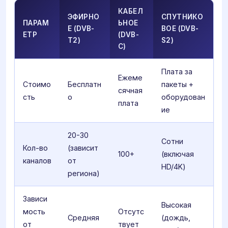
КАБЕЛ
ЭФИРНО
СПУТНИКО
ПАРАМ
ЬНОЕ
Е (DVB-
ВОЕ (DVB-
ЕТР
(DVB-
T2)
S2)
C)
Плата за
Ежеме
Стоимо
Бесплатн
пакеты +
сячная
сть
о
оборудован
плата
ие
20-30
Сотни
Кол-во
(зависит
100+
(включая
каналов
от
HD/4K)
региона)
Зависи
Высокая
мость
Отсутс
Средняя
(дождь,
от
твует