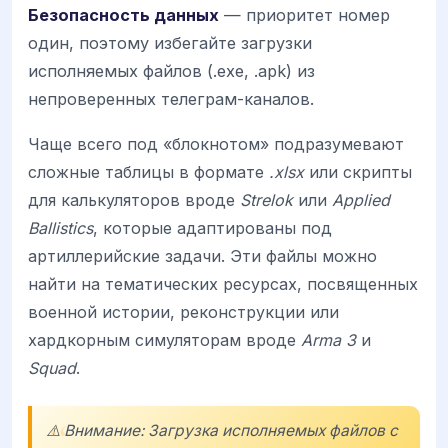
Безопасность данных
— приоритет номер
один, поэтому избегайте загрузки
исполняемых файлов (.exe, .apk) из
непроверенных телеграм-каналов.
Чаще всего под «блокнотом» подразумевают
сложные таблицы в формате
.xlsx
или скрипты
для калькуляторов вроде
Strelok
или
Applied
Ballistics
, которые адаптированы под
артиллерийские задачи. Эти файлы можно
найти на тематических ресурсах, посвященных
военной истории, реконструкции или
хардкорным симуляторам вроде
Arma 3
и
Squad
.
⚠️ Внимание: Загрузка исполняемых файлов с