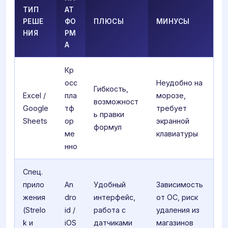
ТИП
АТ
РЕШЕ
ФО
ПЛЮСЫ
МИНУСЫ
НИЯ
РМ
А
Кр
осс
Неудобно на
Гибкость,
Excel /
пла
морозе,
возможност
Google
тф
требует
ь правки
Sheets
ор
экранной
формул
ме
клавиатуры
нно
Спец.
прило
An
Удобный
Зависимость
жения
dro
интерфейс,
от ОС, риск
(Strelo
id /
работа с
удаления из
k и
iOS
датчиками
магазинов