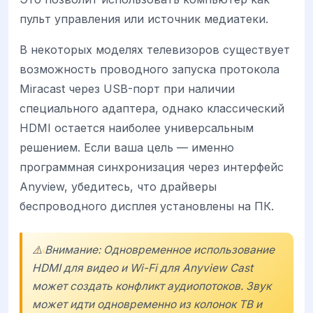
пульт управления или источник медиатеки.
В некоторых моделях телевизоров существует
возможность проводного запуска протокола
Miracast через USB-порт при наличии
специального адаптера, однако классический
HDMI остается наиболее универсальным
решением. Если ваша цель — именно
программная синхронизация через интерфейс
Anyview, убедитесь, что драйверы
беспроводного дисплея установлены на ПК.
⚠️ Внимание: Одновременное использование
HDMI для видео и Wi-Fi для Anyview Cast
может создать конфликт аудиопотоков. Звук
может идти одновременно из колонок ТВ и