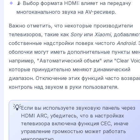
📡 Выбор формата HDMI: влияет на передачу
многоканального звука на AV-ресивер.
Важно отметить, что некоторые производители
телевизоров, такие как
Sony
или
Xiaomi
, добавляю
собственные надстройки поверх чистого
Android
.
оболочки могут иметь дополнительные пункты ме
например, "Автоматический объем" или "Clear Voic
которые принудительно меняют динамический
диапазон. Отключение этих функций часто возвр
контроль над звуком в руки пользователя.
💡
Если вы используете звуковую панель через
HDMI ARC, убедитесь, что в настройках
телевизора включена функция CEC, иначе
управление громкостью может работать
некорректно.