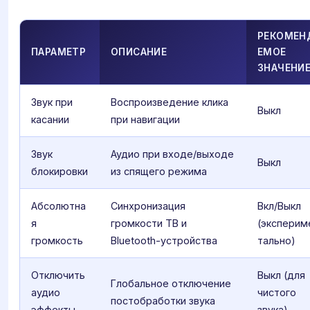
РЕКОМЕН
ПАРАМЕТР
ОПИСАНИЕ
ЕМОЕ
ЗНАЧЕНИ
Звук при
Воспроизведение клика
Выкл
касании
при навигации
Звук
Аудио при входе/выходе
Выкл
блокировки
из спящего режима
Абсолютна
Синхронизация
Вкл/Выкл
я
громкости ТВ и
(эксперим
громкость
Bluetooth-устройства
тально)
Отключить
Выкл (для
Глобальное отключение
аудио
чистого
постобработки звука
эффекты
звука)