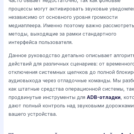
часто бывает недостаточно, так как фоновые
процессы могут активировать звуковые уведомле
независимо от основного уровня громкости
медиаплеера. Именно поэтому важно рассмотрет
методы, выходящие за рамки стандартного
интерфейса пользователя.
Данное руководство детально описывает алгори
действий для различных сценариев: от временног
отключения системных щелчков до полной блокир
аудиовыхода через отладочные команды. Мы разб
как штатные средства операционной системы, так
продвинутые инструменты для
ADB-отладки
, кот
дают полный контроль над звуковыми дорожками
вашего устройства.