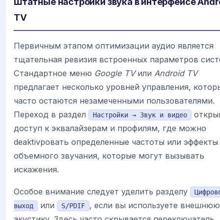
Штатные настройки звука в интерфейсе Andr
TV
Первичным этапом оптимизации аудио является
тщательная ревизия встроенных параметров сист
Стандартное меню
Google TV
или
Android TV
предлагает несколько уровней управления, котор
часто остаются незамеченными пользователями.
Переход в раздел
откры
Настройки → Звук и видео
доступ к эквалайзерам и профилям, где можно
deaktivровать определенные частоты или эффекты
объемного звучания, которые могут вызывать
искажения.
Особое внимание следует уделить разделу
Цифров
или
, если вы используете внешнюю
выход
S/PDIF
акустику. Здесь часто скрывается переключатель