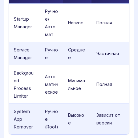
Ручно
Startup
е/
Низкое
Полная
Manager
Авто
мат
Service
Ручно
Средне
Частичная
Manager
е
е
Backgrou
Авто
nd
Минима
матич
Полная
Process
льное
еское
Limiter
System
Ручно
Высоко
Зависит от
App
е
е
версии
Remover
(Root)