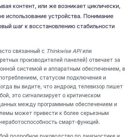
вая контент, или же возникает циклически,
е использование устройства. Понимание
рвый шаг к восстановлению стабильности
асто связанный с
Thinkwise API
или
етных производителей панелей) отвечает за
онной системой и аппаратным обеспечением, в
опотреблением, статусом подключения и
огда вы видите, что андроид телевизор пишет
бой, это сигнализирует о критическом
 данных между программным обеспечением и
лемы может привести к более серьезным
неработоспособность смарт-функций.
бой подробное руководство по диагностике и