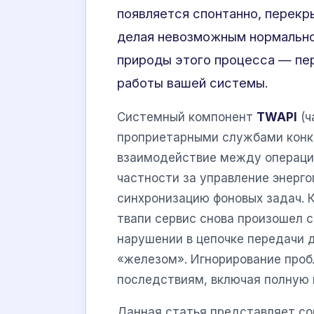
появляется спонтанно, перекры
делая невозможным нормально
природы этого процесса — пе
работы вашей системы.
Системный компонент
TWAPI
(ч
проприетарными службами конкр
взаимодействие между операци
частности за управление энерг
синхронизацию фоновых задач. К
твапи сервис снова произошел с
нарушении в цепочке передачи
«железом». Игнорирование проб
последствиям, включая полную 
Данная статья представляет со