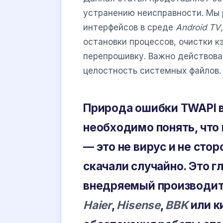
устранению неисправности. Мы 
интерфейсов в среде
Android TV
остановки процессов, очистки 
перепрошивку. Важно действова
целостность системных файлов.
Природа ошибки TWAPI в
необходимо понять, что
— это не вирус и не сто
скачали случайно. Это г
внедряемый производит
Haier
,
Hisense
,
BBK
или к