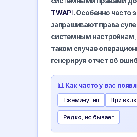
системными правами дос
TWAPI
. Особенно часто 
запрашивают права супе
системным настройкам, н
таком случае операцион
генерируя отчет об ошиб
📊 Как часто у вас поя
Ежеминутно
При вкл
Редко, но бывает