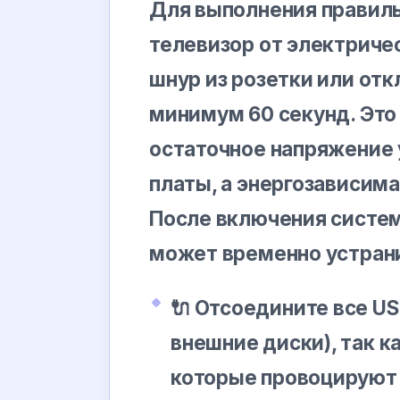
Для выполнения правиль
телевизор от электриче
шнур из розетки или от
минимум 60 секунд. Это
остаточное напряжение 
платы, а энергозависим
После включения систе
может временно устрани
🔌 Отсоедините все U
внешние диски), так к
которые провоцируют 