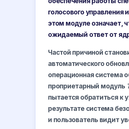
обеспечения работы спе
голосового управления 
этом модуле означает, 
ожидаемый ответ от яд
Частой причиной станов
автоматического обновл
операционная система о
проприетарный модуль
пытается обратиться к 
результате система без
и пользователь видит у