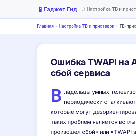
📱
Гаджет Гид
📺 Настройка ТВ и прис
Главная
›
Настройка ТВ и приставок
›
ТВ-прис
Ошибка TWAPI на A
сбой сервиса
В
ладельцы умных телевизо
периодически сталкивают
которые могут дезориентирова
таких проблем является вспл
произошел сбой» или «TWAPI s