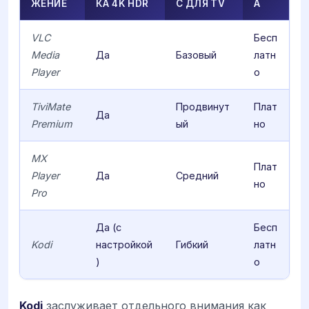
ЖЕНИЕ
КА 4K HDR
С ДЛЯ TV
А
VLC
Бесп
Media
Да
Базовый
латн
Player
о
TiviMate
Продвинут
Плат
Да
Premium
ый
но
MX
Плат
Player
Да
Средний
но
Pro
Да (с
Бесп
Kodi
настройкой
Гибкий
латн
)
о
Kodi
заслуживает отдельного внимания как