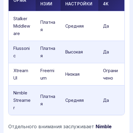
ОРМА
НЗИИ
НАСТРОЙКИ
4K
Stalker
Платна
Middlew
Средняя
Да
я
are
Flussoni
Платна
Высокая
Да
c
я
Xtream
Freemi
Ограни
Низкая
UI
um
чено
Nimble
Платна
Streame
Средняя
Да
я
r
Отдельного внимания заслуживает
Nimble