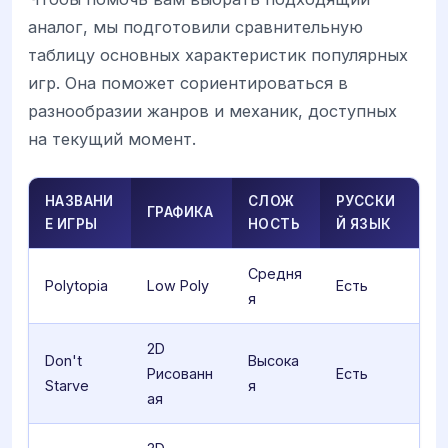
аналог, мы подготовили сравнительную
таблицу основных характеристик популярных
игр. Она поможет сориентироваться в
разнообразии жанров и механик, доступных
на текущий момент.
НАЗВАНИ
СЛОЖ
РУССКИ
ГРАФИКА
Е ИГРЫ
НОСТЬ
Й ЯЗЫК
Средня
Polytopia
Low Poly
Есть
я
2D
Don't
Высока
Рисованн
Есть
Starve
я
ая