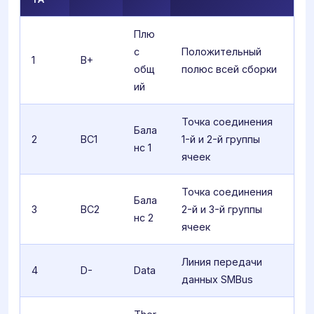
Плю
с
Положительный
1
B+
общ
полюс всей сборки
ий
Точка соединения
Бала
2
BC1
1-й и 2-й группы
нс 1
ячеек
Точка соединения
Бала
3
BC2
2-й и 3-й группы
нс 2
ячеек
Линия передачи
4
D-
Data
данных SMBus