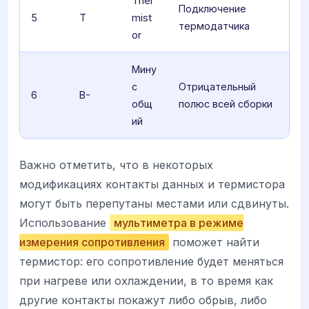
Ther
Подключение
5
T
mist
термодатчика
or
Мину
с
Отрицательный
6
B-
общ
полюс всей сборки
ий
Важно отметить, что в некоторых
модификациях контакты данных и термистора
могут быть перепутаны местами или сдвинуты.
Использование
мультиметра в режиме
измерения сопротивления
поможет найти
термистор: его сопротивление будет меняться
при нагреве или охлаждении, в то время как
другие контакты покажут либо обрыв, либо