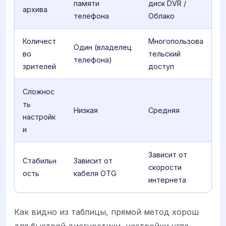
памяти
диск DVR /
архива
телефона
Облако
Количест
Многопользова
Один (владелец
во
тельский
телефона)
зрителей
доступ
Сложнос
ть
Низкая
Средняя
настройк
и
Зависит от
Стабильн
Зависит от
скорости
ость
кабеля OTG
интернета
Как видно из таблицы, прямой метод хорош
для быстрой диагностики, настройки угла