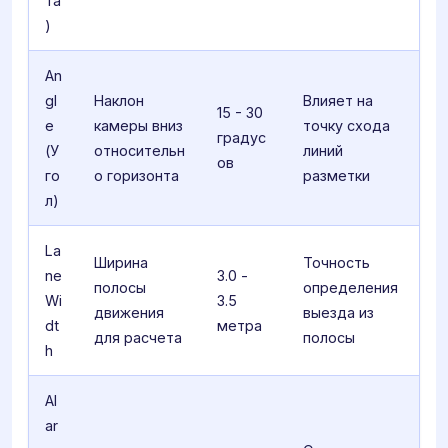
та
)
An
gl
Наклон
Влияет на
15 - 30
e
камеры вниз
точку схода
градус
(У
относительн
линий
ов
го
о горизонта
разметки
л)
La
Ширина
Точность
ne
3.0 -
полосы
определения
Wi
3.5
движения
выезда из
dt
метра
для расчета
полосы
h
Al
ar