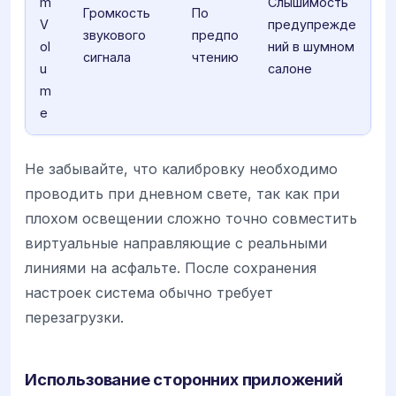
m
Слышимость
Громкость
По
V
предупрежде
звукового
предпо
ol
ний в шумном
сигнала
чтению
u
салоне
m
e
Не забывайте, что калибровку необходимо
проводить при дневном свете, так как при
плохом освещении сложно точно совместить
виртуальные направляющие с реальными
линиями на асфальте. После сохранения
настроек система обычно требует
перезагрузки.
Использование сторонних приложений