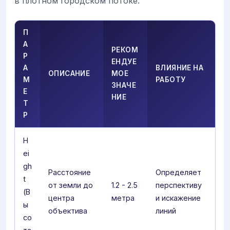
в плотном городском потоке.
П
А
РЕКОМ
Р
ЕНДУЕ
А
ВЛИЯНИЕ НА
ОПИСАНИЕ
МОЕ
М
РАБОТУ
ЗНАЧЕ
Е
НИЕ
Т
Р
H
ei
gh
Расстояние
Определяет
t
от земли до
1.2 - 2.5
перспективу
(В
центра
метра
и искажение
ы
объектива
линий
со