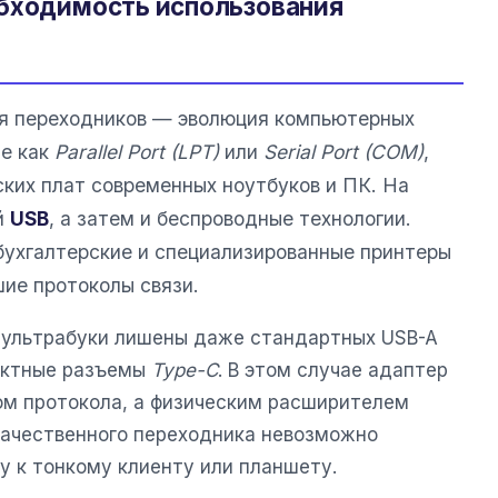
обходимость использования
ия переходников — эволюция компьютерных
ие как
Parallel Port (LPT)
или
Serial Port (COM)
,
ских плат современных ноутбуков и ПК. На
й
USB
, а затем и беспроводные технологии.
ухгалтерские и специализированные принтеры
шие протоколы связи.
 ультрабуки лишены даже стандартных USB-A
пактные разъемы
Type-C
. В этом случае адаптер
ом протокола, а физическим расширителем
качественного переходника невозможно
 к тонкому клиенту или планшету.