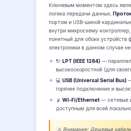
Ключевым моментом здесь являе
логика передачи данных.
Прото
портом и USB-шиной кардиналь
внутри микросхему-контроллер,
понятный для обоих устройств 
электроники в данном случае не
🔌
LPT (IEEE 1284)
— параллел
высокоскоростной (для своег
💻
USB (Universal Serial Bus)
—
горячее подключение и высок
📡
Wi-Fi/Ethernet
— сетевые 
доступным для всей локально
⚠️ Внимание: Дешевые кабели