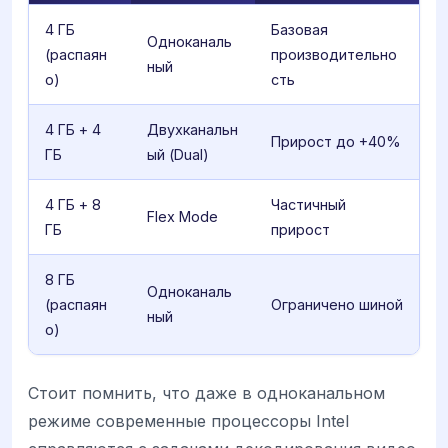
4 ГБ
Базовая
Одноканаль
(распаян
производительно
ный
о)
сть
4 ГБ + 4
Двухканальн
Прирост до +40%
ГБ
ый (Dual)
4 ГБ + 8
Частичный
Flex Mode
ГБ
прирост
8 ГБ
Одноканаль
(распаян
Ограничено шиной
ный
о)
Стоит помнить, что даже в одноканальном
режиме современные процессоры Intel