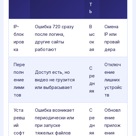
Т
Ь
IP-
Ошибка 720 сразу
В
Смена
блок
после логина,
ыс
IP или
иров
другие сайты
ок
провай
ка
работают
ая
дера
Пере
Отключ
С
полн
Доступ есть, но
ение
ре
ение
видео не грузится
лишних
дн
лими
или выбрасывает
устройс
яя
тов
тв
Уста
Ошибка возникает
С
Обновл
ревш
периодически или
ре
ение
ий
при запуске
дн
прилож
софт
тяжелых файлов
яя
ения