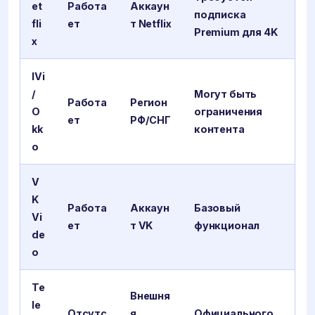
et
Работа
Аккаун
подписка
fli
ет
т Netflix
Premium для 4K
x
IVi
/
Могут быть
Работа
Регион
O
ограничения
ет
РФ/СНГ
kk
контента
o
V
K
Работа
Аккаун
Базовый
Vi
ет
т VK
функционал
de
o
Te
Внешня
le
Отсутс
я
Официального