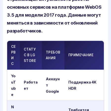
основных сервисов на платформе WebOS
3.5 для модели 2017 года. Данные могут
меняться в зависимости от обновлений
разработчиков.
СЕ
СТАТУ
РВ
ТРЕБОВ
С В LG
ПРИМЕЧАНИЕ
И
АНИЯ
STORE
С
Yo
Аккаун
uT
Работа
Поддержка 4K
т
ub
ет
HDR
Google
e
N
Требуется