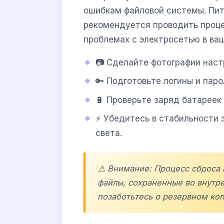
ошибкам файловой системы. Пит
рекомендуется проводить проце
проблемах с электросетью в ва
📷 Сделайте фотографии наст
🔑 Подготовьте логины и парол
🔋 Проверьте заряд батареек
⚡ Убедитесь в стабильности 
света.
⚠️ Внимание: Процесс сброса 
файлы, сохраненные во внутр
позаботьтесь о резервном ко