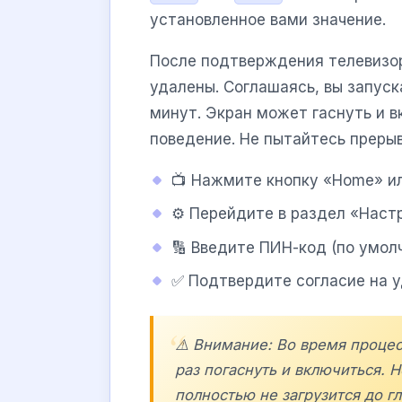
установленное вами значение.
После подтверждения телевизор
удалены. Соглашаясь, вы запуск
минут. Экран может гаснуть и 
поведение. Не пытайтесь прерыв
📺 Нажмите кнопку «Home» ил
⚙️ Перейдите в раздел «Нас
🔢 Введите ПИН-код (по умол
✅ Подтвердите согласие на у
⚠️ Внимание: Во время проце
раз погаснуть и включиться. 
полностью не загрузится до г