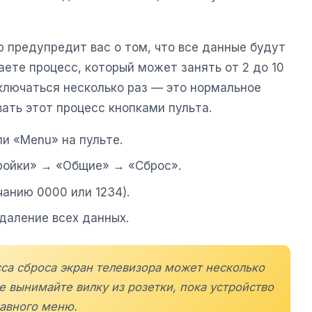
 предупредит вас о том, что все данные будут
аете процесс, который может занять от 2 до 10
включаться несколько раз — это нормальное
ать этот процесс кнопками пульта.
и «Menu» на пульте.
тройки» → «Общие» → «Сброс».
чанию 0000 или 1234).
даление всех данных.
сса сброса экран телевизора может несколько
Не вынимайте вилку из розетки, пока устройство
лавного меню.