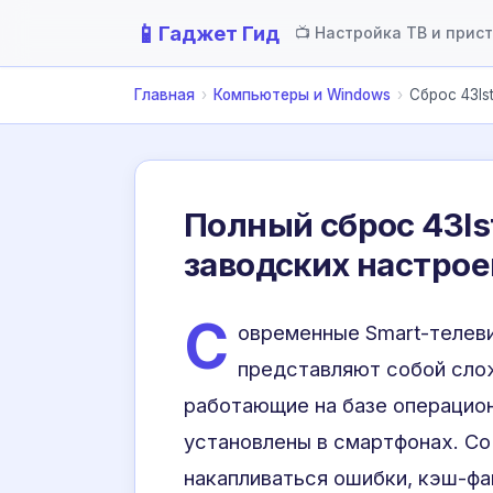
📱
Гаджет Гид
📺 Настройка ТВ и прис
Главная
›
Компьютеры и Windows
›
Сброс 43ls
Полный сброс 43ls
заводских настрое
С
овременные Smart-телеви
представляют собой сло
работающие на базе операцион
установлены в смартфонах. С
накапливаться ошибки, кэш-фа