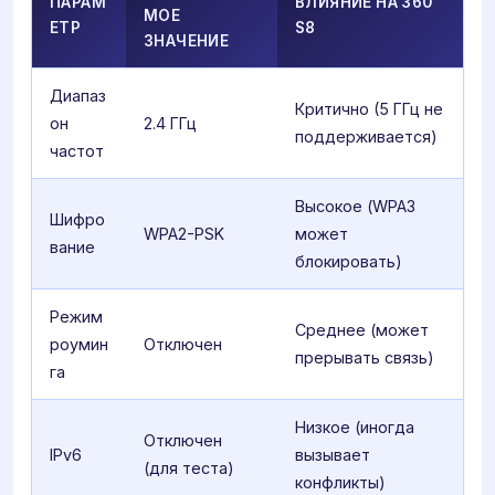
ПАРАМ
ВЛИЯНИЕ НА 360
МОЕ
ЕТР
S8
ЗНАЧЕНИЕ
Диапаз
Критично (5 ГГц не
он
2.4 ГГц
поддерживается)
частот
Высокое (WPA3
Шифро
WPA2-PSK
может
вание
блокировать)
Режим
Среднее (может
роумин
Отключен
прерывать связь)
га
Низкое (иногда
Отключен
IPv6
вызывает
(для теста)
конфликты)